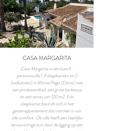
CASA MARGARITA
Casa Margarita is een luxe 6-
persoonsvilla ( 3 slaapkamers en 2
badkamers) in Monte Pego (Denia) met
een privézwembad, een grote barbecue
en een terras van 120 m2. Eén
slaapkamer bevindt zich in het
gastenappartement dat voorzien is van
alle comfort. De villa heeft een heerlijke
terrasvormige tuin door de ligging op een